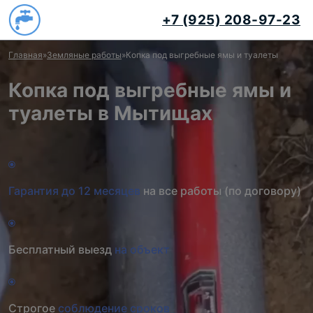
+7 (925) 208-97-23
Главная
»
Земляные работы
»
Копка под выгребные ямы и туалеты
Копка под выгребные ямы и
туалеты в Мытищах
Гарантия до 12 месяцев
на все работы (по договору)
Бесплатный выезд
на объект
Строгое
соблюдение сроков